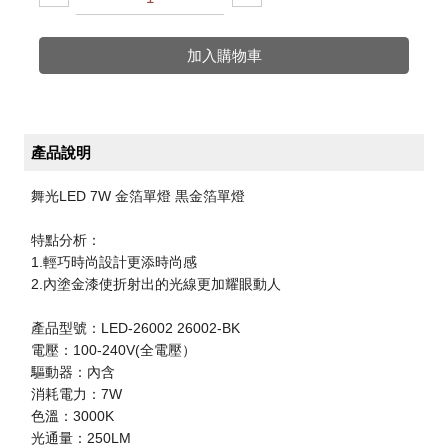
加入購物車
產品說明
舞光LED 7W 金箔單燈 黒金箔單燈
特點分析：
1.輕巧時尚設計更添時尚感
2.內塗金漆使折射出的光線更加耀眼動人
產品型號：LED-26002 26002-BK
電壓：100-240V(全電壓）
驅動器：內含
消耗電力：7W
色溫：3000K
光通量：250LM